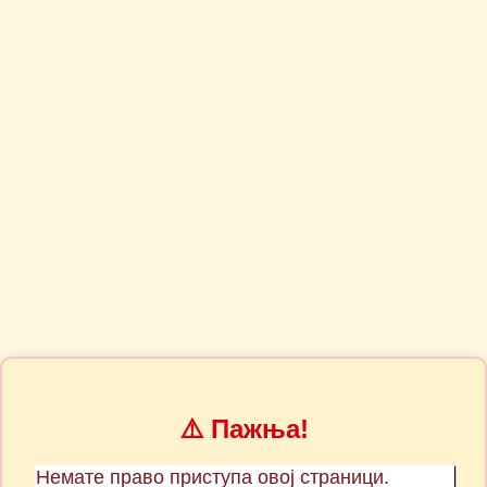
⚠️ Пажња!
Немате право приступа овој страници.