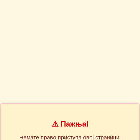
⚠️ Пажња!
Немате право приступа овој страници.